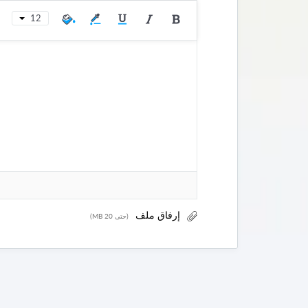
12
(حتى 20 MB)