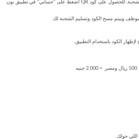
تحتاج لإظهار كود QR الخاص فيك لاستلام الشحنة. للحصول على كود QR اضغط على "حسابي" في تطبيق نون
اللي حولك