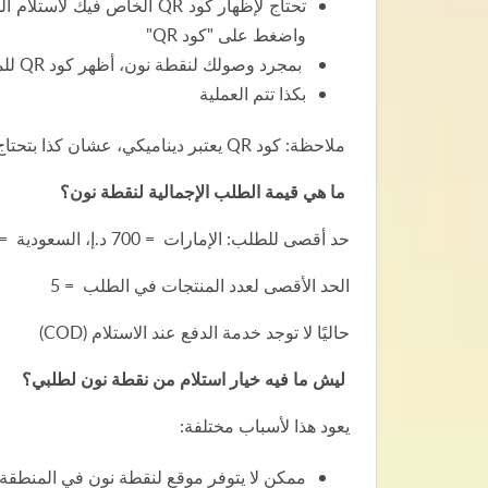
واضغط على "كود QR"
بمجرد وصولك لنقطة نون، أظهر كود QR للموظف وبيتم مسح الكود وتسليم الشحنة لك
بكذا تتم العملية
ملاحظة: كود QR يعتبر ديناميكي، عشان كذا بتحتاج لإظهار الكود باستخدام التطبيق.
ما هي قيمة الطلب الإجمالية لنقطة نون؟
حد أقصى للطلب: الإمارات = 700 د.إ، السعودية = 500 ريال ومصر = 2,000 جنيه
الحد الأقصى لعدد المنتجات في الطلب = 5
حاليًا لا توجد خدمة الدفع عند الاستلام (COD)
ليش ما فيه خيار استلام من نقطة نون لطلبي؟
يعود هذا لأسباب مختلفة:
ممكن لا يتوفر موقع لنقطة نون في المنطقة 